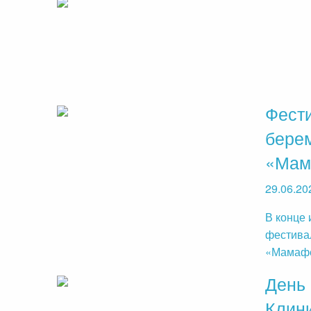
Фест
бере
«Мам
29.06.20
В конце 
фестива
«Мамафе
День
Клин